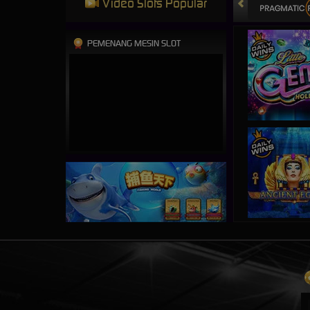
Video Slots Popular
PEMENANG MESIN SLOT