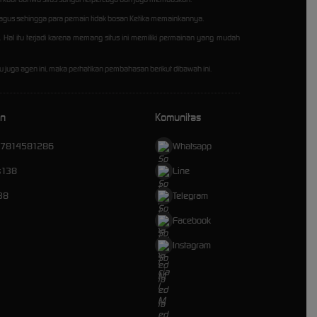
t bagus sehingga para pemain tidak bosan Ketika memainkannya.
. Hal itu terjadi karena memang situs ini memiliki permainan yang mudah
 juga agen ini, maka perhatikan pembahasan berikut dibawah ini.
n
Komunitas
7814581286
Whatsapp
s138
Line
38
Telegram
Facebook
Instagram