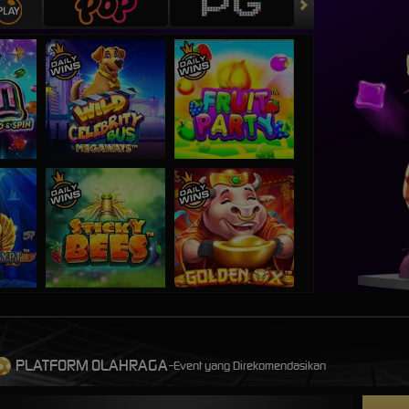
PLATFORM OLAHRAGA-
Event yang Direkomendasikan