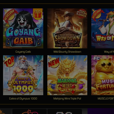
Goyang Gaib
Wild Bounty Showdown
Way of N
Gates of Olympus 1000
Mahjong Wins Triple Pot
MUSCLE FOR