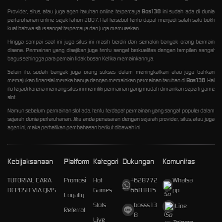
Provider, situs, atau juga agen taruhan online terpercaya
Bos138
ini sudah ada di dunia
pertaruhanan online sejak tahun 2007. Hal tersebut tentu dapat menjadi salah satu bukti
kuat bahwa situs sangat terpercaya dan juga memuaskan.
Hingga sampai saat ini juga situs ini masih berdiri dan semakin banyak orang bermain
disana. Permainan yang disajikan juga tentu sangat berkualitas dengan tampilan sangat
bagus sehingga para pemain tidak bosan Ketika memainkannya.
Selain itu, sudah banyak juga orang sukses dalam meningkatkan atau juga bahkan
memajukan finansial mereka hanya dengan memainkan permainan taruhan di
Bos138
. Hal
itu terjadi karena memang situs ini memiliki permainan yang mudah dimainkan seperti game
slot.
Namun sebelum permainan slot ada, tentu terdapat permainan yang sangat populer dalam
sejarah dunia pertaruhanan. Jika anda penasaran dengan sejarah provider, situs, atau juga
agen ini, maka perhatikan pembahasan berikut dibawah ini.
Kebijaksanaan
Platform
Kategori
Dukungan
Komunitas
TUTORIAL CARA
Promosi
Hot
+628772
Whatsa
DEPOSIT VIA QRIS
Games
6681815
pp
Loyalty
Slots
bosss13
Line
Referral
8
Live