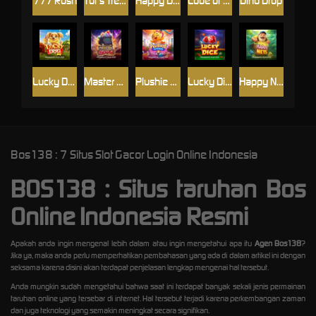
777 Rush
Tut's Treasure Tower
Happy Dragon
Code of Cairo
Dino Drop
Lucky Dog
Master Gems
Plushie Wins
Lucky Dice
Happy Nets
Bos138 : 7 Situs Slot Gacor Login Online Indonesia
BOS138 : Situs taruhan Bos
Online Indonesia Resmi
Apakah anda ingin mengenal lebih dalam atau ingin mengetahui apa itu
Agen Bos138
?
Jika ya, maka anda perlu memperhatikan pembahasan yang ada di dalam artikel ini dengan
seksama karena disini akan terdapat penjelasan lengkap mengenai hal tersebut.
Anda mungkin sudah mengetahui bahwa saat ini terdapat banyak sekali jenis permainan
taruhan online yang tersebar di internet. Hal tersebut terjadi karena perkembangan zaman
dan juga teknologi yang semakin meningkat secara signifikan.