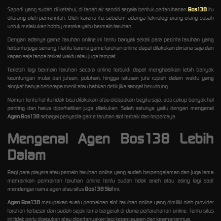
Seperti yang sudah di ketahui, di tanah air sendiri segala bentuk pertaruhanan
Bos138
itu
dilarang oleh pemerintah. Oleh karena itu, sebelum adanya teknologi orang-orang susah
untuk melakukan hobby mereka yaitu bermain taruhan.
Dengan adanya game taruhan online ini tentu banyak sekali para pecinta taruhan yang
terbantu juga senang. Hal itu karena game taruhan online dapat dilakukan dimana saja dan
kapan saja tanpa terikat waktu atau juga tempat.
Terlebih lagi bermain taruhan secara online terbukti dapat menghasilkan lebih banyak
keuntungan mulai dari jutaan, puluhan, hingga ratusan juta rupiah dalam waktu yang
singkat hanya beberapa menit atau bahkan detik jika sangat beruntung.
Namun tentu hal itu tidak bisa dilakukan atau didapakan begitu saja, ada cukup banyak hal
penting dan harus diperhatikan juga dilakukan. Salah satunya yaitu dengan mengenal
Agen Bos138
sebagai penyedia game taruhan slot terbaik dan terpercaya.
Mengenal Agen Bos138 Lebih
Dalam
Bagi para players atau pemain taruhan online yang sudah berpengalaman dan juga lama
memainkan permainan taruhan online tentu sudah tidak aneh atau asing lagi saat
mendengar nama agen atau situs
Bos138 Slot
ini.
Agen Bos138
merupakan suatu permainan slot taruhan online yang dimiliki oleh provider
taruhan terbesar dan sudah sejak lama bergerak di dunia pertaruhanan online. Tentu situs
ini tidak perlu diragukan atau dipertanyakan lagi kepercayaan dan keamanannya.