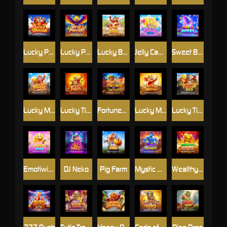
Lucky Panda
Lucky Phoenix
Lucky Bull
Jelly Candy
Sweet Burst
Lucky MonKey
Lucky Tiger
Fortunes of Aztec
Lucky Mouse
Lucky Tiger Gold Ultimate
Emotiwins
DJ Neko
Pig Farm
Mystic Wishes
Wealthy Frog