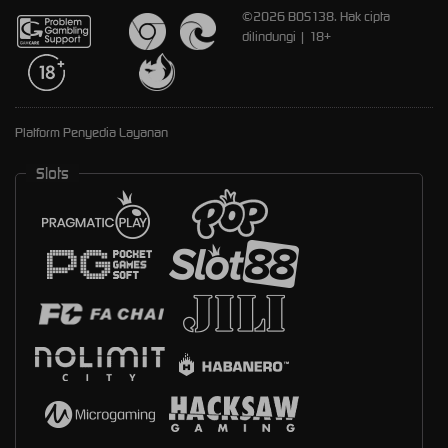
©2026 BOS138. Hak cipta
dilindungi | 18+
Platform Penyedia Layanan
Slots