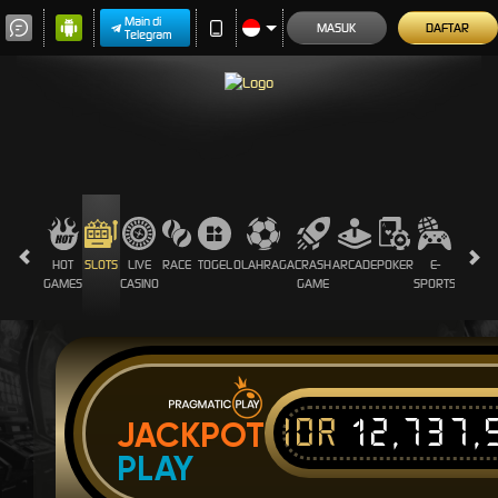
Main di
MASUK
DAFTAR
Telegram
HOT
SLOTS
LIVE
RACE
TOGEL
OLAHRAGA
CRASH
ARCADE
POKER
E-
SABUN
GAMES
CASINO
GAME
SPORTS
AYAM
IDR
12,737,
JACKPOT
PLAY